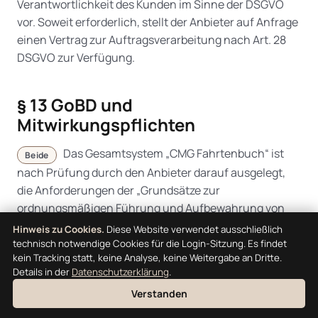
Verantwortlichkeit des Kunden im Sinne der DSGVO
vor. Soweit erforderlich, stellt der Anbieter auf Anfrage
einen Vertrag zur Auftragsverarbeitung nach Art. 28
DSGVO zur Verfügung.
§ 13 GoBD und
Mitwirkungspflichten
Das Gesamtsystem „CMG Fahrtenbuch“ ist
Beide
nach Prüfung durch den Anbieter darauf ausgelegt,
die Anforderungen der „Grundsätze zur
ordnungsmäßigen Führung und Aufbewahrung von
Büchern, Aufzeichnungen und Unterlagen in
Hinweis zu Cookies.
Diese Website verwendet ausschließlich
elektronischer Form sowie zum Datenzugriff“ (GoBD)
technisch notwendige Cookies für die Login-Sitzung. Es findet
kein Tracking statt, keine Analyse, keine Weitergabe an Dritte.
zu erfüllen. Die technischen und organisatorischen
Details in der
Datenschutzerklärung
.
Maßnahmen sind in der
Konformitätserklärung
Verstanden
beschrieben.